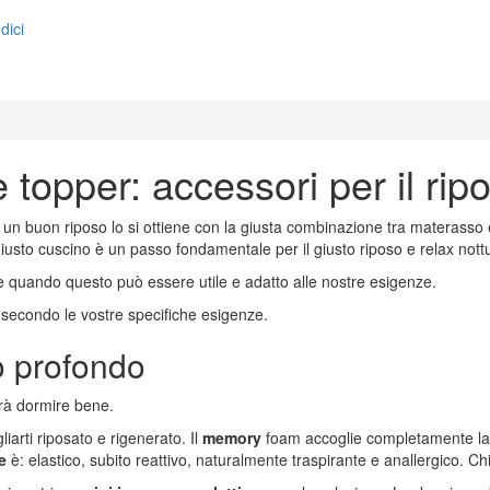
dici
 topper: accessori per il rip
 di un buon riposo lo si ottiene con la giusta combinazione tra materasso
 giusto cuscino è un passo fondamentale per il giusto riposo e relax not
 quando questo può essere utile e adatto alle nostre esigenze.
 secondo le vostre specifiche esigenze.
o profondo
farà dormire bene.
arti riposato e rigenerato. Il
memory
foam accoglie completamente la 
e
è: elastico, subito reattivo, naturalmente traspirante e anallergico. Ch