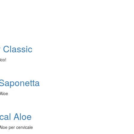
 Classic
ico!
 Saponetta
 Aloe
cal Aloe
loe per cervicale