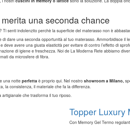
, i nostri
cuscini in memory o lattice
sono la soluzione. La doppia o
o merita una seconda chance
o?
Ti senti indolenzito
perchè
la superficie del materasso non è abbastan
te di dare una seconda opportunità al tuo materasso
. Ammorbidisce il le
 deve avere una giusta elasticità per evitare di contro l’effetto di sp
nazione di igiene e freschezza. Noi de La Moderna Rete abbiamo diverse 
rmati da microsfere di fibra
.
e e una notte
perfetta
è proprio qui. Nel nostro
showroom a Milano,
spe
, la consistenza, il materiale che fa la differenza.
 artigianale che trasforma il tuo riposo.
Topper Luxury
Con Memory Gel Termo regolante.