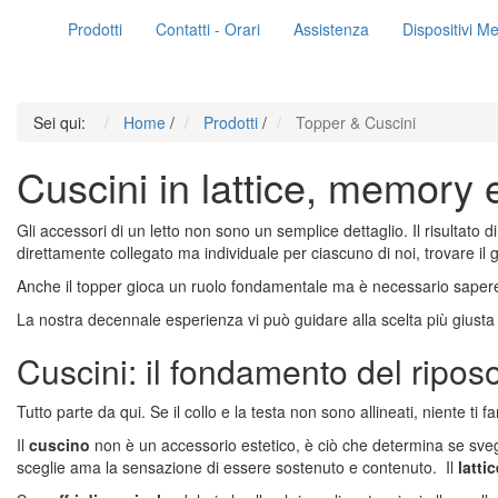
Prodotti
Contatti - Orari
Assistenza
Dispositivi Me
Sei qui:
Home
/
Prodotti
/
Topper & Cuscini
Cuscini in lattice, memory e
Gli accessori di un letto non sono un semplice dettaglio. Il risultato
direttamente collegato ma individuale per ciascuno di noi, trovare il
Anche il topper gioca un ruolo fondamentale ma è necessario sapere
La nostra decennale esperienza vi può guidare alla scelta più giusta
Cuscini:
il fondamento del ripos
Tutto parte da qui. Se il collo e la testa non sono allineati, niente ti 
Il
cuscino
non è un accessorio estetico, è ciò che determina se svegli
sceglie ama la sensazione di essere sostenuto e contenuto. Il
lattic