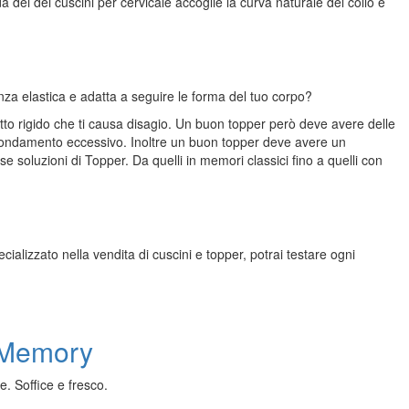
nda
dei dei cuscini per cervicale
accoglie la curva naturale del collo e
za elastica e adatta a seguire le forma del tuo corpo?
tto rigido che ti causa disagio.
Un buon
topper
però deve avere delle
rofondamento eccessivo.
Inoltre
un buon
topper
deve avere un
soluzioni di Topper. Da quelli in memori classici fino a quelli con
cializzato nella vendita di cuscini e topper, potrai testare ogni
 Memory
 Soffice e fresco.