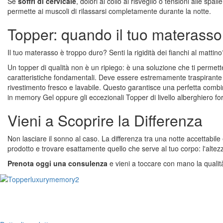
Se
soffri di cervicale
, dolori al collo al risveglio o tensioni alle spalle
permette ai muscoli di rilassarsi completamente durante la notte.
Topper:
quando il tuo materass
Il tuo materasso è troppo duro? Senti la rigidità dei fianchi al mattin
Un topper di qualità non è un ripiego:
è un
a soluzione che ti permet
caratteristiche fondamentali. Deve essere estremamente traspirante e
rivestimento fresco e lavabile. Questo garantisce una perfetta combi
in
memory
Gel oppure gli eccezionali Topper di livello alberghiero fo
Vieni a Scoprire la Differenza
Non lasciare il sonno al caso. La differenza tra una notte accettabil
prodotto e trovare esattamente quello che serve al tuo corpo: l'altezza
Prenota oggi una consulenza
e vieni a toccare con mano la qualità